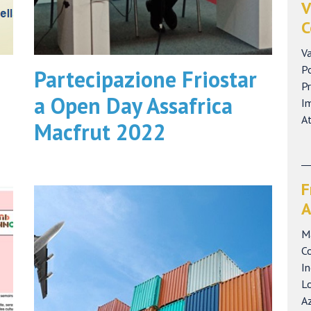
V
C
Va
P
Partecipazione Friostar
Pr
a Open Day Assafrica
Im
At
Macfrut 2022
F
A
Ma
C
In
Lo
Az