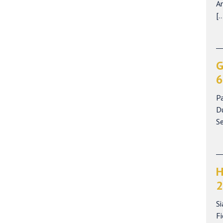
A
[…
G
6
P
Du
S
H
2
Si
Fi