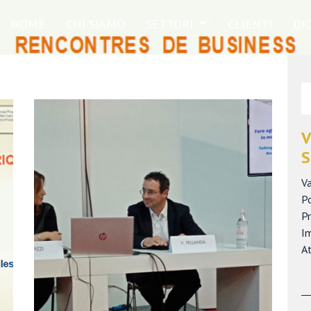
HOME
CHI SIAMO
SETTORI
CLIENTI
DI
V
S
Va
P
Pr
Im
At