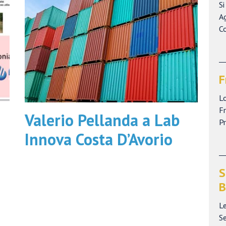
Si
Ag
Co
F
Lo
Fr
Valerio Pellanda a Lab
P
Innova Costa D’Avorio
S
B
Le
Se