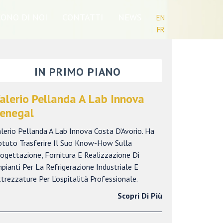
CONO DI NOI
CONTATTI
NEWS
EN
FR
IN PRIMO PIANO
alerio Pellanda A Lab Innova
enegal
lerio Pellanda A Lab Innova Costa D’Avorio. Ha
otuto Trasferire Il Suo Know-How Sulla
ogettazione, Fornitura E Realizzazione Di
pianti Per La Refrigerazione Industriale E
trezzature Per L’ospitalità Professionale.
Scopri Di Più